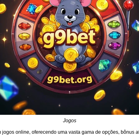
Jogos
jogos online, oferecendo uma vasta gama de opções, bônus atr