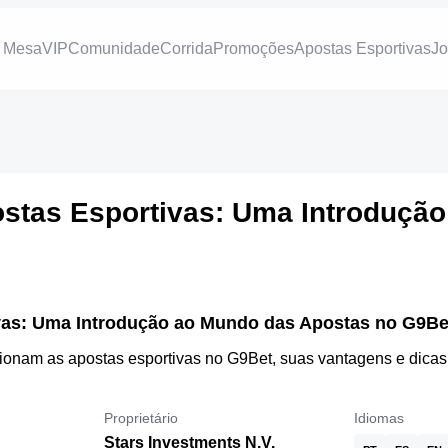
e Mesa
VIP
Comunidade
Corrida
Promoções
Apostas Esportivas
J
ostas Esportivas: Uma Introduçã
vas: Uma Introdução ao Mundo das Apostas no G9Be
onam as apostas esportivas no G9Bet, suas vantagens e dicas e
Proprietário
Idiomas
Stars Investments N.V.