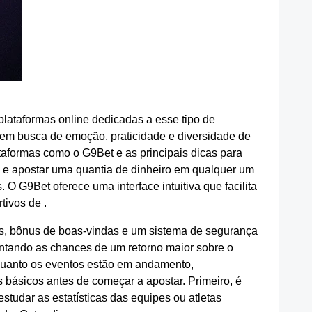
lataformas online dedicadas a esse tipo de
 em busca de emoção, praticidade e diversidade de
ataformas como o G9Bet e as principais dicas para
s e apostar uma quantia de dinheiro em qualquer um
. O G9Bet oferece uma interface intuitiva que facilita
ivos de .
es, bônus de boas-vindas e um sistema de segurança
ntando as chances de um retorno maior sobre o
nquanto os eventos estão em andamento,
s básicos antes de começar a apostar. Primeiro, é
estudar as estatísticas das equipes ou atletas